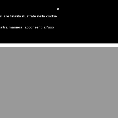
×
Blog
Il mio perché
Contatti
e
10
alle finalità illustrate nella cookie
nque1/single.php
on line
10
ltra maniera, acconsenti all’uso