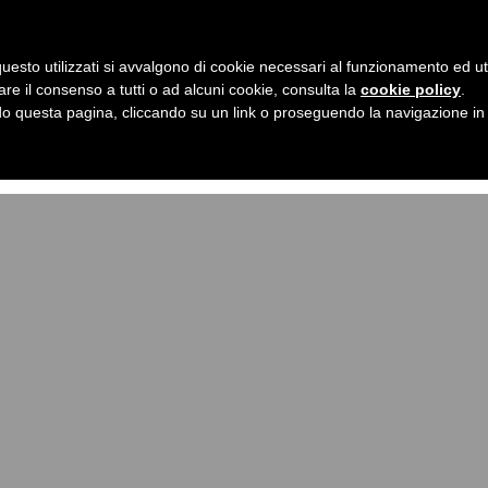
a Galetto
Chi Sono
Lavoriamo insieme
content/themes/cinquezerocinque1/single.php
on lin
uesto utilizzati si avvalgono di cookie necessari al funzionamento ed utili 
are il consenso a tutti o ad alcuni cookie, consulta la
cookie policy
.
ome/laragalekv/www/wp-content/themes/cinquezeroci
 questa pagina, cliccando su un link o proseguendo la navigazione in a