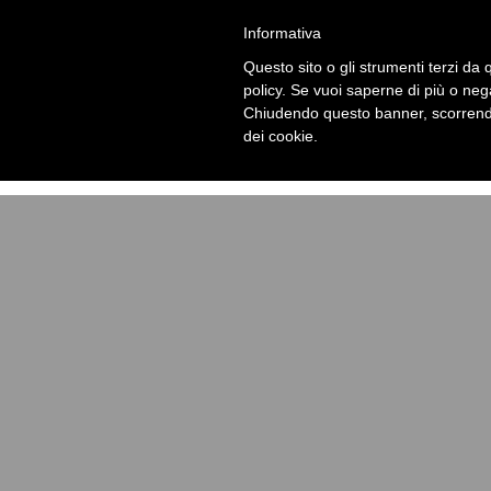
15369090_941941589270790_6123620277366053668_o - Lar
Informativa
Notice
: Undefined offset: 0 in
/home/laragalekv/www/wp-
Questo sito o gli strumenti terzi da q
policy. Se vuoi saperne di più o neg
Notice
: Trying to get property 'term_id' of non-object in
/h
Chiudendo questo banner, scorrendo
dei cookie.