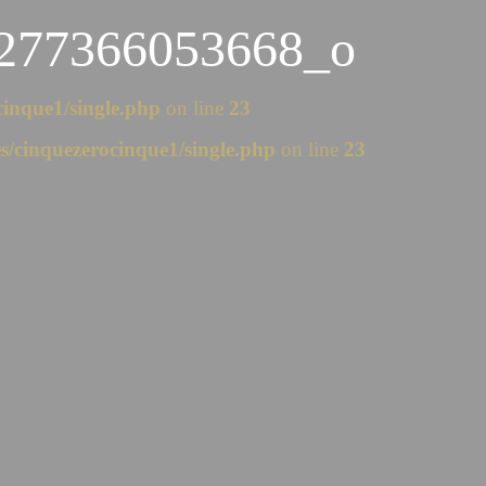
277366053668_o
inque1/single.php
on line
23
/cinquezerocinque1/single.php
on line
23