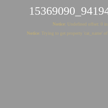
15369090_9419
Notice
: Undefined offset: 0 i
Notice
: Trying to get property 'cat_name' o