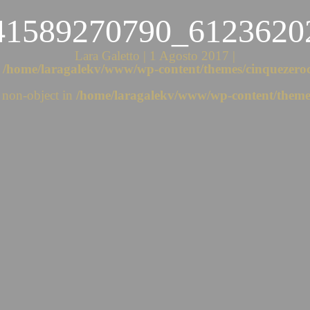
41589270790_6123620
Lara Galetto | 1 Agosto 2017 |
n
/home/laragalekv/www/wp-content/themes/cinquezeroc
f non-object in
/home/laragalekv/www/wp-content/themes