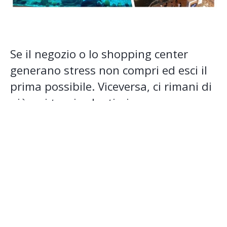
Se il negozio o lo shopping center
generano stress non compri ed esci il
prima possibile. Viceversa, ci rimani di
più e ci torni volentieri.
A tal proposito, dimmi sinceramente:
quante volte sei uscito dall’ikea a mani
vuote? Hai mai comprato qualcosa di
cui poi ti sei pentito quando non eri
ancora neanche arrivato in auto?