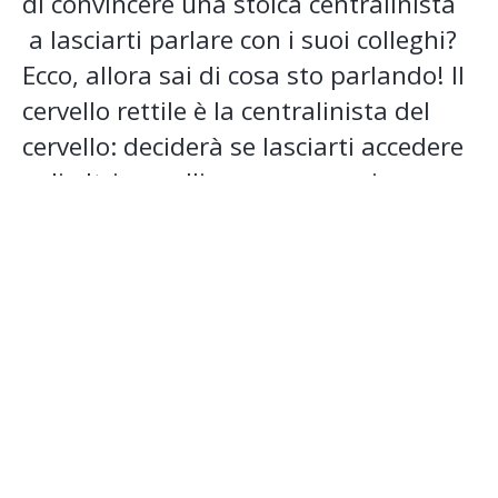
di convincere una stoica centralinista
a lasciarti parlare con i suoi colleghi?
Ecco, allora sai di cosa sto parlando! Il
cervello rettile è la centralinista del
cervello: deciderà se lasciarti accedere
agli altri cervelli oppure se caricare e
farti fuggire. Il cliente si lascia
coinvolgere quando le informazioni
che riceve da te lo riguardano, allora
se le ricorderà anche quando non
sarai lì con lui. E allora
attira la sua
attenzione, stuzzica la sua
curiosità, usa poche chiare parole.
Sapere quante plant produttive ha la