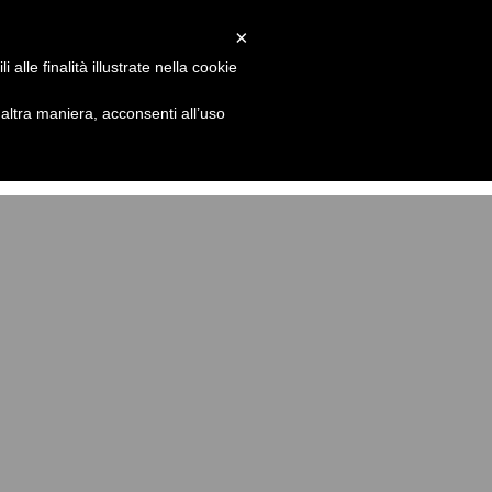
×
Blog
Il mio perché
Contatti
e
10
alle finalità illustrate nella cookie
nque1/single.php
on line
10
ltra maniera, acconsenti all’uso