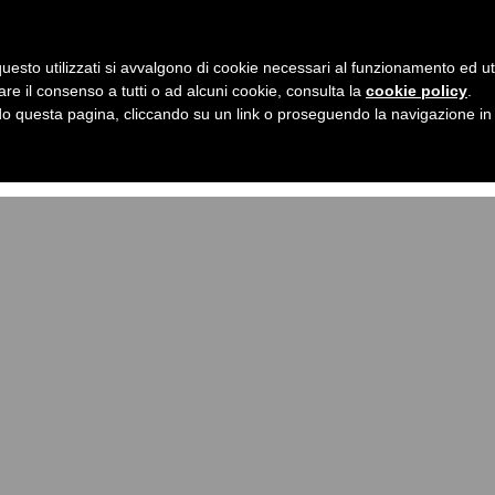
Chi Sono
Lavoriamo insieme
content/themes/cinquezerocinque1/single.php
on lin
uesto utilizzati si avvalgono di cookie necessari al funzionamento ed utili 
are il consenso a tutti o ad alcuni cookie, consulta la
cookie policy
.
ome/laragalekv/www/wp-content/themes/cinquezeroci
 questa pagina, cliccando su un link o proseguendo la navigazione in a