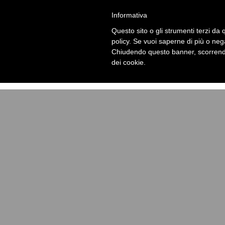
chill-1839867_1920 - Lara Galetto
Informativa
Notice
: Undefined offset: 0 in
/home/laragalekv/www/wp-
Questo sito o gli strumenti terzi da q
policy. Se vuoi saperne di più o neg
Notice
: Trying to get property 'term_id' of non-object in
/h
Chiudendo questo banner, scorrendo
dei cookie.