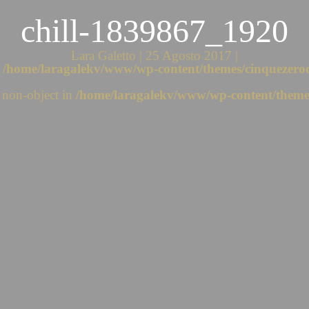
chill-1839867_1920
Lara Galetto | 25 Agosto 2017 |
n
/home/laragalekv/www/wp-content/themes/cinquezeroc
f non-object in
/home/laragalekv/www/wp-content/themes