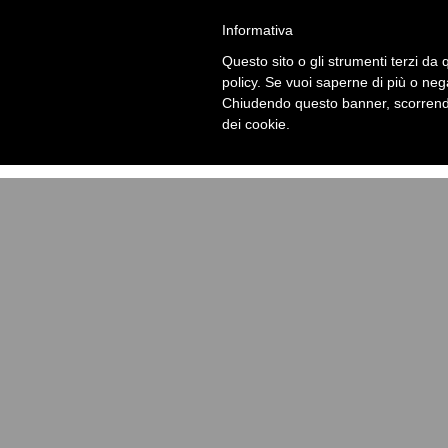
Recensioni - Lara Galetto
Informativa
Notice
: Undefined offset: 0 in
/home/laragalekv/www/wp-
Questo sito o gli strumenti terzi da q
policy. Se vuoi saperne di più o neg
Notice
: Trying to get property 'term_id' of non-object in
/h
Chiudendo questo banner, scorrendo
dei cookie.