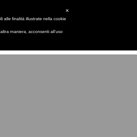
×
Blog
Il mio perché
Contatti
e
10
alle finalità illustrate nella cookie
nque1/single.php
on line
10
ltra maniera, acconsenti all’uso