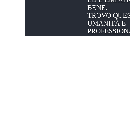
BENE.
TROVO QUES
UMANITÀ E
PROFESSION
CHE MI STA
CHIAREZZA
SUI MIEI SO
CONCRETIZZ
Livia, giornalista