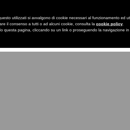
Chi Sono
Lavoriamo insieme
content/themes/cinquezerocinque1/single.php
on lin
uesto utilizzati si avvalgono di cookie necessari al funzionamento ed utili 
are il consenso a tutti o ad alcuni cookie, consulta la
cookie policy
.
ome/laragalekv/www/wp-content/themes/cinquezeroci
 questa pagina, cliccando su un link o proseguendo la navigazione in a